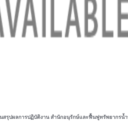
สรุปผลการปฏิบัติงาน สำนักอนุรักษ์และฟื้นฟูทรัพยากรน