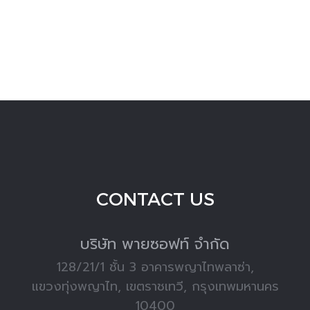
CONTACT US
บริษัท พายซอฟท์ จำกัด
128/21/1 ชั้น 3 อาคารพญาไทพลาซ่า,
แขวงทุ่งพญาไท, เขตราชเทวี, กรุงเทพมหานคร
10400