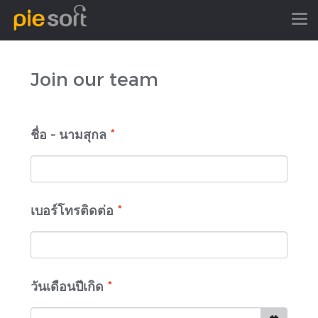
Join our team
ชื่อ - นามสุกล
*
เบอร์โทรติดต่อ
*
วันเดือนปีเกิด
*