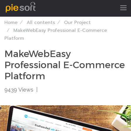
Home
All contents
Our Project
MakeWebEasy Professional E-Commerce
Platform
MakeWebEasy
Professional E-Commerce
Platform
9439 Views
|