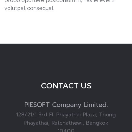
probo oportere posidonium in, has ei everti
volutpat consequat.
CONTACT US
PIESOFT
Company Limited.
128/21/1 3rd Fl. Phayathai Plaza, Thung
Phayathai, Ratchathewi, Bangkok
10400