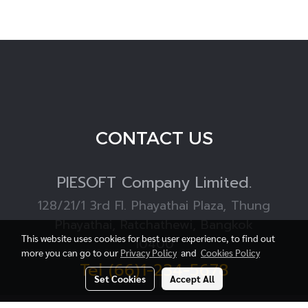
CONTACT US
PIESOFT
Company Limited.
128/21/1 3rd Fl. Phayathai Plaza, Thung
Phayathai, Ratchathewi, Bangkok
This website uses cookies for best user experience, to find out
10400
more you can go to our
Privacy Policy
and
Cookies Policy
Tel (66)1-234-5678
Set Cookies
Accept All