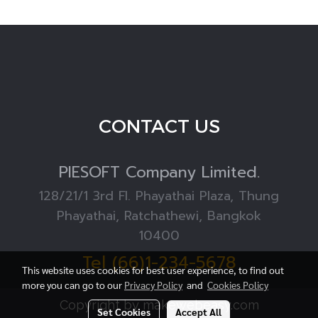
CONTACT US
PIESOFT
Company Limited.
128/21/1 3rd Fl. Phayathai Plaza, Thung
Phayathai, Ratchathewi, Bangkok
10400
Tel (66)1-234-5678
This website uses cookies for best user experience, to find out
more you can go to our
Privacy Policy
and
Cookies Policy
Copyright by makewebeasy.com
Set Cookies
Accept All